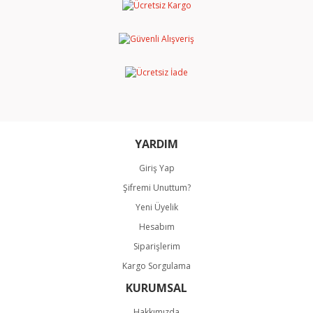
Yorum Yaz
Ürün resmi kalitesiz, bozuk veya görüntülenemiyor.
Ürün açıklamasında eksik bilgiler bulunuyor.
Ürün bilgilerinde hatalar bulunuyor.
Ürün fiyatı diğer sitelerden daha pahalı.
Bu ürüne benzer farklı alternatifler olmalı.
YARDIM
Giriş Yap
Şifremi Unuttum?
Gönder
Yeni Üyelik
Hesabım
Siparişlerim
Kargo Sorgulama
KURUMSAL
Hakkımızda