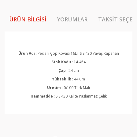
ÜRÜN BILGISI
YORUMLAR
TAKSIT SEÇEN
Ürün Adı
: Pedallı Çöp Kovası 16LT S.S.430 Yavaş Kapanan
Stok Kodu
: 14-454
Çap
: 24 cm
Yükseklik
: 44 Cm
Üretim
: %100 Türk Malı
Hammadde
: S.S 430 Kalite Paslanmaz Çelik
Bu ürünün fiyat bilgisi, resim, ürün açıklamalarında ve
diğer konularda yetersiz gördüğünüz noktaları öneri
Bu ürüne ilk yorumu siz yapın!
formunu kullanarak tarafımıza iletebilirsiniz.
Görüş ve önerileriniz için teşekkür ederiz.