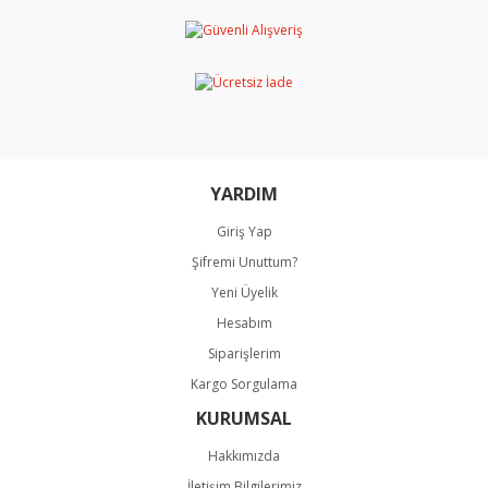
Ürün resmi kalitesiz, bozuk veya görüntülenemiyor.
Ürün açıklamasında eksik bilgiler bulunuyor.
Ürün bilgilerinde hatalar bulunuyor.
Ürün fiyatı diğer sitelerden daha pahalı.
Bu ürüne benzer farklı alternatifler olmalı.
YARDIM
Giriş Yap
Şifremi Unuttum?
Gönder
Yeni Üyelik
Hesabım
Siparişlerim
Kargo Sorgulama
KURUMSAL
Hakkımızda
İletişim Bilgilerimiz