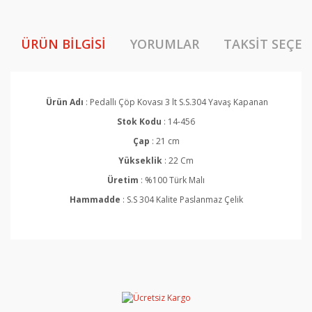
ÜRÜN BILGISI
YORUMLAR
TAKSIT SEÇEN
Ürün Adı
: Pedallı Çöp Kovası 3 lt S.S.304 Yavaş Kapanan
Stok Kodu
: 14-456
Çap
: 21 cm
Yükseklik
: 22 Cm
Üretim
: %100 Türk Malı
Hammadde
: S.S 304 Kalite Paslanmaz Çelik
Bu ürünün fiyat bilgisi, resim, ürün açıklamalarında ve
diğer konularda yetersiz gördüğünüz noktaları öneri
Bu ürüne ilk yorumu siz yapın!
formunu kullanarak tarafımıza iletebilirsiniz.
Görüş ve önerileriniz için teşekkür ederiz.
Yorum Yaz