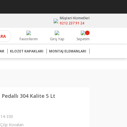
Müşteri Hizmetleri
0212 237 91 24
ARA
Favorilerim
Giriş Yap
Sepetim
AR
KLOZET KAPAKLARI
MONTAJ ELEMANLARI
Pedallı 304 Kalite 5 Lt
14-330
Çöp Kovaları