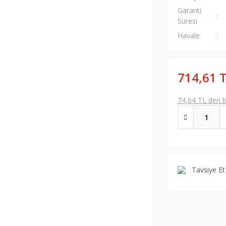
Garanti
Süresi
Havale
714,61 
74,64 TL den ba
Tavsiye Et