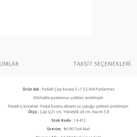
UMLAR
TAKSIT SEÇENEKLERI
Ürün Adı
: Pedallı Çöp Kovası 5 LT S.S.304 Paslanmaz
304 Kalite paslanmaz çelikten üretilmiştir.
Plastik iç kovalıdır. Pedal basma aksamı ve çubuğu çelikten üretilmiştir.
Ölçü :
Çap Q21 cm, Yükseklik 26 cm, Hacim 5 lt
Stok Kodu
: 14-412
Üretim
: %100 Türk Malı