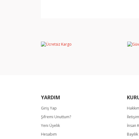
Bu ürünün fiyat bilgisi, resim, ürün açıklamala
Görüş ve önerileriniz için teşekkür ederiz.
Ürün resmi kalitesiz, bozuk veya görüntülene
Ürün açıklamasında eksik bilgiler bulunuyor.
Ürün bilgilerinde hatalar bulunuyor.
Ürün fiyatı diğer sitelerden daha pahalı.
Bu ürüne benzer farklı alternatifler olmalı.
YARDIM
KUR
Giriş Yap
Hakkı
Şifremi Unuttum?
İletişi
Yeni Üyelik
İnsan 
Hesabım
Bayili