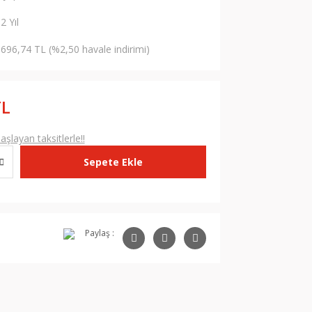
2 Yıl
696,74 TL (%2,50 havale indirimi)
TL
şlayan taksitlerle!!
Sepete Ekle
Paylaş :