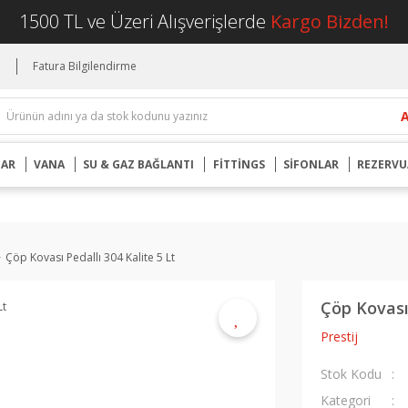
1500 TL ve Üzeri Alışverişlerde
Kargo Bizden!
i
Fatura Bilgilendirme
UAR
VANA
SU & GAZ BAĞLANTI
FİTTİNGS
SİFONLAR
REZERVU
Çöp Kovası Pedallı 304 Kalite 5 Lt
Çöp Kovası 
Prestij
Stok Kodu
Kategori