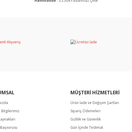
Hammadde
: S.S.304 Paslanmaz Çelik
rında ve diğer konularda yetersiz gördüğünüz noktaları öneri formunu kullan
Bu ürüne ilk yorumu siz yapın!
miyor.
Yorum Yaz
UMSAL
MÜŞTERİ HİZMETLERİ
mızda
Ürün İade ve Değişim Şartları
Gönder
m Bilgilerimiz
Sipariş Ödemeleri
Kaynakları
Gizlilik ve Güvenlik
k Başvurusu
Gün İçinde Teslimat