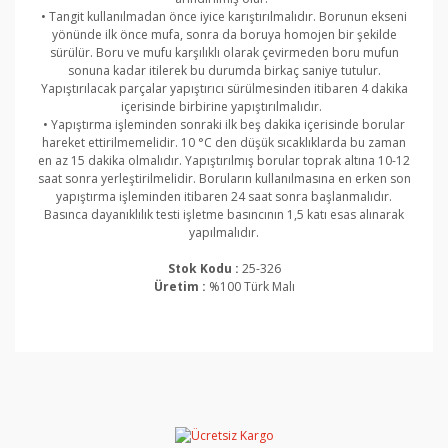
• Tangit kullanılmadan önce iyice karıştırılmalıdır. Borunun ekseni
yönünde ilk önce mufa, sonra da boruya homojen bir şekilde
sürülür. Boru ve mufu karşılıklı olarak çevirmeden boru mufun
sonuna kadar itilerek bu durumda birkaç saniye tutulur.
Yapıştırılacak parçalar yapıştırıcı sürülmesinden itibaren 4 dakika
içerisinde birbirine yapıştırılmalıdır.
• Yapıştırma işleminden sonraki ilk beş dakika içerisinde borular
hareket ettirilmemelidir. 10 °C den düşük sıcaklıklarda bu zaman
en az 15 dakika olmalıdır. Yapıştırılmış borular toprak altına 10-12
saat sonra yerleştirilmelidir. Boruların kullanılmasına en erken son
yapıştırma işleminden itibaren 24 saat sonra başlanmalıdır.
Basınca dayanıklılık testi işletme basıncının 1,5 katı esas alınarak
yapılmalıdır.
Stok Kodu :
25-326
Üretim :
%100 Türk Malı
Bu ürünün fiyat bilgisi, resim, ürün açıklamalarında ve
diğer konularda yetersiz gördüğünüz noktaları öneri
Bu ürüne ilk yorumu siz yapın!
formunu kullanarak tarafımıza iletebilirsiniz.
Görüş ve önerileriniz için teşekkür ederiz.
Yorum Yaz