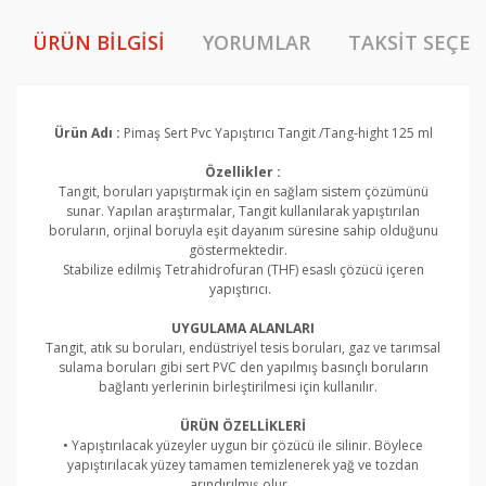
ÜRÜN BILGISI
YORUMLAR
TAKSIT SEÇEN
Ürün Adı :
Pimaş Sert Pvc Yapıştırıcı Tangit /Tang-hight 125 ml
Özellikler :
Tangit, boruları yapıştırmak için en sağlam sistem çözümünü
sunar. Yapılan araştırmalar, Tangit kullanılarak yapıştırılan
boruların, orjinal boruyla eşit dayanım süresine sahip olduğunu
göstermektedir.
Stabilize edilmiş Tetrahidrofuran (THF) esaslı çözücü içeren
yapıştırıcı.
UYGULAMA ALANLARI
Tangit, atık su boruları, endüstriyel tesis boruları, gaz ve tarımsal
sulama boruları gibi sert PVC den yapılmış basınçlı boruların
bağlantı yerlerinin birleştirilmesi için kullanılır.
ÜRÜN ÖZELLİKLERİ
• Yapıştırılacak yüzeyler uygun bir çözücü ile silinir. Böylece
yapıştırılacak yüzey tamamen temizlenerek yağ ve tozdan
arındırılmış olur.