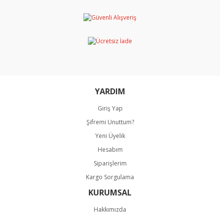
Ürün resmi kalitesiz, bozuk veya görüntülenemiyor.
Ürün açıklamasında eksik bilgiler bulunuyor.
Ürün bilgilerinde hatalar bulunuyor.
Ürün fiyatı diğer sitelerden daha pahalı.
Bu ürüne benzer farklı alternatifler olmalı.
YARDIM
Giriş Yap
Şifremi Unuttum?
Gönder
Yeni Üyelik
Hesabım
Siparişlerim
Kargo Sorgulama
KURUMSAL
Hakkımızda