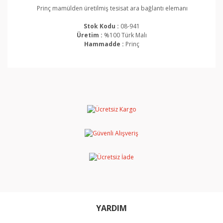
Prinç mamülden üretilmiş tesisat ara bağlantı elemanı
Stok Kodu :
08-941
Üretim :
%100 Türk Malı
Hammadde :
Prinç
Bu ürünün fiyat bilgisi, resim, ürün açıklamalarında ve
diğer konularda yetersiz gördüğünüz noktaları öneri
Bu ürüne ilk yorumu siz yapın!
formunu kullanarak tarafımıza iletebilirsiniz.
Görüş ve önerileriniz için teşekkür ederiz.
Yorum Yaz
Ürün resmi kalitesiz, bozuk veya görüntülenemiyor.
Ürün açıklamasında eksik bilgiler bulunuyor.
Ürün bilgilerinde hatalar bulunuyor.
Ürün fiyatı diğer sitelerden daha pahalı.
Bu ürüne benzer farklı alternatifler olmalı.
YARDIM