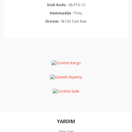
Stok Kodu
: 08-PTA-15
Hammadde
: Prinç
Üretim
: %100 Türk Malı
Bu ürünün fiyat bilgisi, resim, ürün açıklamalarında ve
diğer konularda yetersiz gördüğünüz noktaları öneri
Bu ürüne ilk yorumu siz yapın!
formunu kullanarak tarafımıza iletebilirsiniz.
Görüş ve önerileriniz için teşekkür ederiz.
Yorum Yaz
Ürün resmi kalitesiz, bozuk veya görüntülenemiyor.
Ürün açıklamasında eksik bilgiler bulunuyor.
Ürün bilgilerinde hatalar bulunuyor.
Ürün fiyatı diğer sitelerden daha pahalı.
Bu ürüne benzer farklı alternatifler olmalı.
YARDIM
Giriş Yap