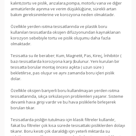
kalıntı,tortu ve pislik, arızalara,pompa, motorlu vana ve diğer
armatürlerde aşınma ve verim düşüklüğüne, sürekli artan
bakım gereksinimlerine ve korozyona neden olmaktadır.
Özellikle yerden ısıtma tesisatlarında ve plastik boru
kullanılan tesisatlarda oksijen difüzyonundan kaynaklanan
korozyon sebebiyle tortu ve pislik oluşumu daha fazla
olmaktadır.
Tesisatta su ile beraber; Kum, Magnetit, Pas, Kireç, İnhibitör (
bazı tesisatlarda korozyona karşı )bulunur. Yeni kurulan bir
tesisatta borular montaj öncesi açıkta ( uzun süre )
bekletilirse, pas oluşur ve aynı zamanda boru içleri pislik
dolar.
Özellikle oksijen bariyerli boru kullanılmayan yerden ısıtma
tesisatlarında, sıkça sirkülasyon problemleri yaşanır. Sisteme
devamlı hava girişi vardır ve bu hava pisliklerle birleşerek
boruları tıkar.
Tesisatlarda pisliğin tutulması için klasik filtreler kullanılır,
fakat bu filtreler çok kısa sürede tesisattaki pisliklerden dolayı
tıkanır. Boru kesiti çok daraldığı için yeterli miktarda su