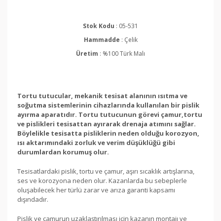
Stok Kodu
: 05-531
Hammadde
: Çelik
Üretim
: %100 Türk Malı
Tortu tutucular, mekanik tesisat alanının ısıtma ve
soğutma sistemlerinin cihazlarında kullanılan bir pislik
ayırma aparatıdır. Tortu tutucunun görevi çamur,tortu
ve pislikleri tesisattan ayırarak drenaja atımını sağlar.
Böylelikle tesisatta pisliklerin neden olduğu korozyon,
ısı aktarımındaki zorluk ve verim düşüklüğü gibi
durumlardan korumuş olur.
Tesisatlardaki pislik, tortu ve çamur, aşırı sıcaklık artışlarına,
ses ve korozyona neden olur. Kazanlarda bu sebeplerle
oluşabilecek her türlü zarar ve arıza garanti kapsamı
dışındadır.
Pislik ve çamurun uzaklaştırılması için kazanın montajı ve