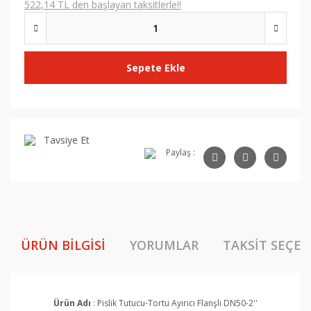
522,14 TL den başlayan taksitlerle!!
Sepete Ekle
Tavsiye Et
Paylaş :
ÜRÜN BILGISI
YORUMLAR
TAKSIT SEÇEN
Ürün Adı
: Pislik Tutucu-Tortu Ayırıcı Flanşlı DN50-2''