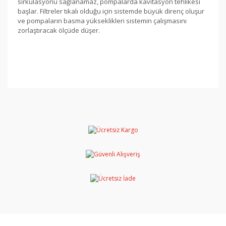
sirkülasyonu sağlanamaz, pompalarda kavitasyon tehlikesi
başlar. Filtreler tıkalı olduğu için sistemde büyük direnç oluşur
ve pompaların basma yükseklikleri sistemin çalışmasını
zorlaştıracak ölçüde düşer.
Bu ürünün fiyat bilgisi, resim, ürün açıklamalarında ve
diğer konularda yetersiz gördüğünüz noktaları öneri
Bu ürüne ilk yorumu siz yapın!
formunu kullanarak tarafımıza iletebilirsiniz.
Görüş ve önerileriniz için teşekkür ederiz.
Yorum Yaz
Ürün resmi kalitesiz, bozuk veya görüntülenemiyor.
Ürün açıklamasında eksik bilgiler bulunuyor.
Ürün bilgilerinde hatalar bulunuyor.
Ürün fiyatı diğer sitelerden daha pahalı.
Bu ürüne benzer farklı alternatifler olmalı.