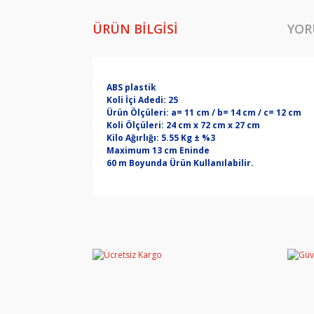
ÜRÜN BILGISI
YOR
ABS plastik
Koli İçi Adedi: 25
Ürün Ölçüleri: a= 11 cm / b= 14 cm / c= 12 cm
Koli Ölçüleri: 24 cm x 72 cm x 27 cm
Kilo Ağırlığı: 5.55 Kg ± %3
Maximum 13 cm Eninde
60 m Boyunda Ürün Kullanılabilir.
Bu ürünün fiyat bilgisi, resim, ürün açıklamala
Görüş ve önerileriniz için teşekkür ederiz.
Ürün resmi kalitesiz, bozuk veya görüntülene
Ürün açıklamasında eksik bilgiler bulunuyor.
Ürün bilgilerinde hatalar bulunuyor.
Ürün fiyatı diğer sitelerden daha pahalı.