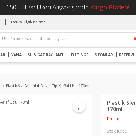
1500 TL ve Üzeri Alışverişlerde
Kargo Bizden!
i
Fatura Bilgilendirme
UAR
VANA
SU & GAZ BAĞLANTI
FİTTİNGS
SİFONLAR
REZERVU
r
Plastik Sıvı Sabunluk Duvar Tipi Şeffaf Üçlü 170ml
Plastik Sıv
170ml
Prestij
Stok Kodu