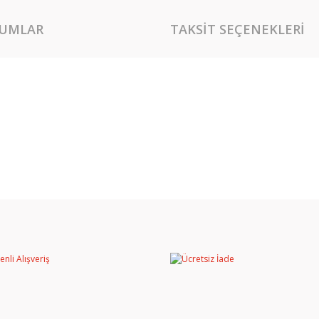
UMLAR
TAKSIT SEÇENEKLERI
rında ve diğer konularda yetersiz gördüğünüz noktaları öneri formunu kullan
Bu ürüne ilk yorumu siz yapın!
miyor.
Yorum Yaz