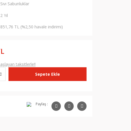
Sıvı Sabunluklar
2 Yıl
851,76 TL (%2,50 havale indirimi)
TL
şlayan taksitlerle!!
Sepete Ekle
Paylaş :