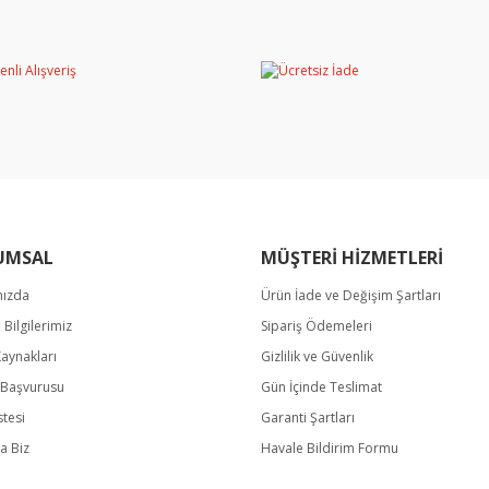
Bu ürüne ilk yorumu siz yapın!
miyor.
Yorum Yaz
UMSAL
MÜŞTERİ HİZMETLERİ
mızda
Ürün İade ve Değişim Şartları
Gönder
m Bilgilerimiz
Sipariş Ödemeleri
Kaynakları
Gizlilik ve Güvenlik
k Başvurusu
Gün İçinde Teslimat
stesi
Garanti Şartları
a Biz
Havale Bildirim Formu