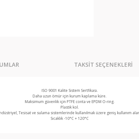
UMLAR
TAKSIT SEÇENEKLERI
ISO 9001 Kalite Sistem Sertfikası.
Daha uzun ömür için kurum kaplama küre.
Maksimum güvenlik için PTFE conta ve EPDM O-ring.
Plastik kol.
ndüstriyel, Tesisat ve sulama sistemlerinde kullanılmak üzere geniş kullanım alan
Sıcaklık -10°C + 120°C
rında ve diğer konularda yetersiz gördüğünüz noktaları öneri formunu kullan