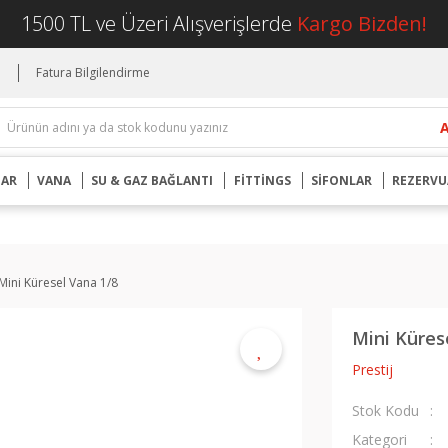
1500 TL ve Üzeri Alışverişlerde
Kargo Bizden!
i
Fatura Bilgilendirme
UAR
VANA
SU & GAZ BAĞLANTI
FİTTİNGS
SİFONLAR
REZERVU
Mini Küresel Vana 1/8
Mini Küres
Prestij
Stok Kodu
Kategori