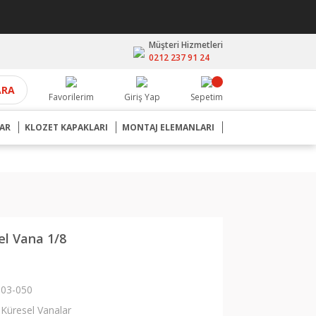
Müşteri Hizmetleri
0212 237 91 24
ARA
Favorilerim
Giriş Yap
Sepetim
AR
KLOZET KAPAKLARI
MONTAJ ELEMANLARI
el Vana 1/8
03-050
Küresel Vanalar