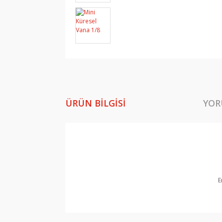
ÜRÜN BILGISI
YOR
E
Bu ürünün fiyat bilgisi, resim, ürün açıklamala