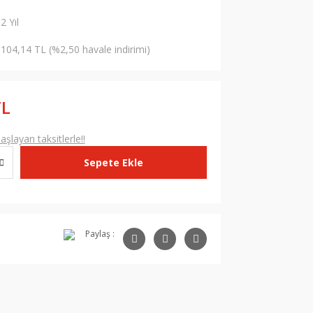
2 Yıl
104,14 TL (%2,50 havale indirimi)
TL
şlayan taksitlerle!!
Sepete Ekle
Paylaş :