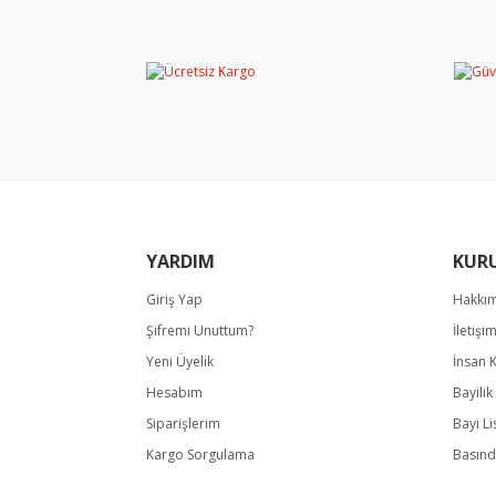
Görüş ve önerileriniz için teşekkür ederiz.
Ürün resmi kalitesiz, bozuk veya görüntülene
Ürün açıklamasında eksik bilgiler bulunuyor.
Ürün bilgilerinde hatalar bulunuyor.
Ürün fiyatı diğer sitelerden daha pahalı.
Bu ürüne benzer farklı alternatifler olmalı.
YARDIM
KUR
Giriş Yap
Hakkı
Şifremi Unuttum?
İletişi
Yeni Üyelik
İnsan 
Hesabım
Bayili
Siparişlerim
Bayi Li
Kargo Sorgulama
Basınd