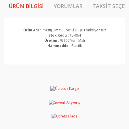
ÜRÜN BILGISI
YORUMLAR
TAKSIT SEÇEN
Ürün Adı :
Prestij Simit Cubic El Duşu Fonksiyonsuz
Stok Kodu :
15-064
Üretim :
%100 Yerli Malı
Hammadde :
Plastik
Bu ürünün fiyat bilgisi, resim, ürün açıklamalarında ve
diğer konularda yetersiz gördüğünüz noktaları öneri
Bu ürüne ilk yorumu siz yapın!
formunu kullanarak tarafımıza iletebilirsiniz.
Görüş ve önerileriniz için teşekkür ederiz.
Yorum Yaz
Ürün resmi kalitesiz, bozuk veya görüntülenemiyor.
Ürün açıklamasında eksik bilgiler bulunuyor.
Ürün bilgilerinde hatalar bulunuyor.
Ürün fiyatı diğer sitelerden daha pahalı.
Bu ürüne benzer farklı alternatifler olmalı.