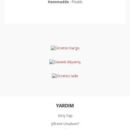
Hammadde
: Plastik
Bu ürünün fiyat bilgisi, resim, ürün açıklamalarında ve
diğer konularda yetersiz gördüğünüz noktaları öneri
Bu ürüne ilk yorumu siz yapın!
formunu kullanarak tarafımıza iletebilirsiniz.
Görüş ve önerileriniz için teşekkür ederiz.
Yorum Yaz
Ürün resmi kalitesiz, bozuk veya görüntülenemiyor.
Ürün açıklamasında eksik bilgiler bulunuyor.
Ürün bilgilerinde hatalar bulunuyor.
Ürün fiyatı diğer sitelerden daha pahalı.
Bu ürüne benzer farklı alternatifler olmalı.
YARDIM
Giriş Yap
Şifremi Unuttum?
Gönder