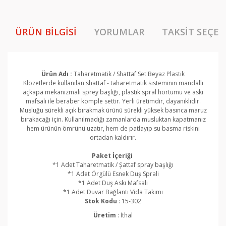
ÜRÜN BILGISI
YORUMLAR
TAKSIT SEÇEN
Ürün Adı :
Taharetmatik / Shattaf Set Beyaz Plastik
Klozetlerde kullanılan shattaf - taharetmatik sisteminin mandallı
açkapa mekanizmalı sprey başlığı, plastik spral hortumu ve askı
mafsalı ile beraber komple settir. Yerli üretimdir, dayanıklıdır.
Musluğu sürekli açık bırakmak ürünü sürekli yüksek basınca maruz
bırakacağı için. Kullanılmadığı zamanlarda musluktan kapatmanız
hem ürünün ömrünü uzatır, hem de patlayıp su basma riskini
ortadan kaldırır.
Paket İçeriği
*1 Adet Taharetmatik / Şattaf spray başlığı
*1 Adet Örgülü Esnek Duş Sprali
*1 Adet Duş Askı Mafsalı
*1 Adet Duvar Bağlantı Vida Takımı
Stok Kodu
: 15-302
Üretim
: İthal