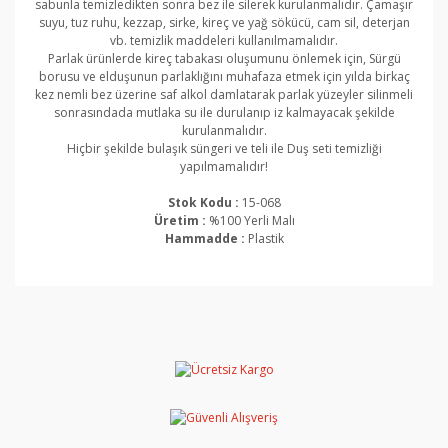
sabunla temizledikten sonra bez ile silerek kurulanmalıdır. Çamaşır
suyu, tuz ruhu, kezzap, sirke, kireç ve yağ sökücü, cam sil, deterjan
vb. temizlik maddeleri kullanılmamalıdır.
Parlak ürünlerde kireç tabakası oluşumunu önlemek için, Sürgü
borusu ve elduşunun parlaklığını muhafaza etmek için yılda birkaç
kez nemli bez üzerine saf alkol damlatarak parlak yüzeyler silinmeli
sonrasındada mutlaka su ile durulanıp iz kalmayacak şekilde
kurulanmalıdır.
Hiçbir şekilde bulaşık süngeri ve teli ile Duş seti temizliği
yapılmamalıdır!
Stok Kodu :
15-068
Üretim :
%100 Yerli Malı
Hammadde :
Plastik
Bu ürünün fiyat bilgisi, resim, ürün açıklamalarında ve
diğer konularda yetersiz gördüğünüz noktaları öneri
Bu ürüne ilk yorumu siz yapın!
formunu kullanarak tarafımıza iletebilirsiniz.
Görüş ve önerileriniz için teşekkür ederiz.
Yorum Yaz
Ürün resmi kalitesiz, bozuk veya görüntülenemiyor.
Ürün açıklamasında eksik bilgiler bulunuyor.