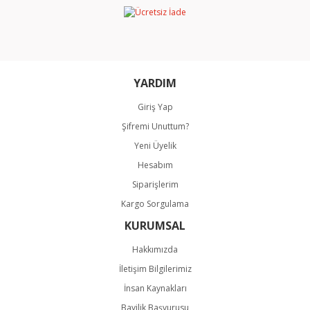
Ürün bilgilerinde hatalar bulunuyor.
Ürün fiyatı diğer sitelerden daha pahalı.
Bu ürüne benzer farklı alternatifler olmalı.
YARDIM
Giriş Yap
Şifremi Unuttum?
Gönder
Yeni Üyelik
Hesabım
Siparişlerim
Kargo Sorgulama
KURUMSAL
Hakkımızda
İletişim Bilgilerimiz
İnsan Kaynakları
Bayilik Başvurusu