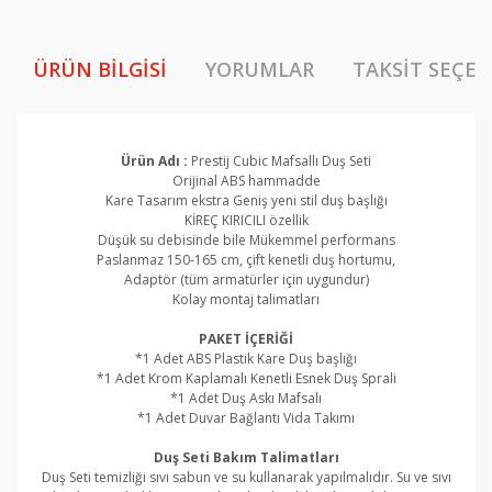
ÜRÜN BILGISI
YORUMLAR
TAKSIT SEÇEN
Ürün Adı :
Prestij Cubic Mafsallı Duş Seti
Orijinal ABS hammadde
Kare Tasarım ekstra Geniş yeni stil duş başlığı
KİREÇ KIRICILI özellik
Düşük su debisinde bile Mükemmel performans
Paslanmaz 150-165 cm, çift kenetli duş hortumu,
Adaptör (tüm armatürler için uygundur)
Kolay montaj talimatları
PAKET İÇERİĞİ
*1 Adet ABS Plastik Kare Duş başlığı
*1 Adet Krom Kaplamalı Kenetli Esnek Duş Sprali
*1 Adet Duş Askı Mafsalı
*1 Adet Duvar Bağlantı Vida Takımı
Duş Seti Bakım Talimatları
Duş Seti temizliği sıvı sabun ve su kullanarak yapılmalıdır. Su ve sıvı