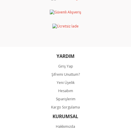
Yorum Yaz
Ürün resmi kalitesiz, bozuk veya görüntülenemiyor.
Ürün açıklamasında eksik bilgiler bulunuyor.
Ürün bilgilerinde hatalar bulunuyor.
Ürün fiyatı diğer sitelerden daha pahalı.
Bu ürüne benzer farklı alternatifler olmalı.
YARDIM
Giriş Yap
Şifremi Unuttum?
Gönder
Yeni Üyelik
Hesabım
Siparişlerim
Kargo Sorgulama
KURUMSAL
Hakkımızda