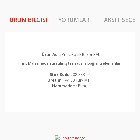
ÜRÜN BILGISI
YORUMLAR
TAKSIT SEÇEN
Ürün Adı :
Prinç Konik Rakor 3/4
Princ Malzemeden üretilmiş tesisat ara bağlantı elemanları
Stok Kodu :
08-PKR-04
Üretim :
%100 Türk Malı
Hammadde :
Prinç
Bu ürünün fiyat bilgisi, resim, ürün açıklamalarında ve
diğer konularda yetersiz gördüğünüz noktaları öneri
Bu ürüne ilk yorumu siz yapın!
formunu kullanarak tarafımıza iletebilirsiniz.
Görüş ve önerileriniz için teşekkür ederiz.