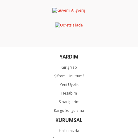
Ürün resmi kalitesiz, bozuk veya görüntülenemiyor.
Ürün açıklamasında eksik bilgiler bulunuyor.
Ürün bilgilerinde hatalar bulunuyor.
Ürün fiyatı diğer sitelerden daha pahalı.
Bu ürüne benzer farklı alternatifler olmalı.
YARDIM
Giriş Yap
Şifremi Unuttum?
Gönder
Yeni Üyelik
Hesabım
Siparişlerim
Kargo Sorgulama
KURUMSAL
Hakkımızda