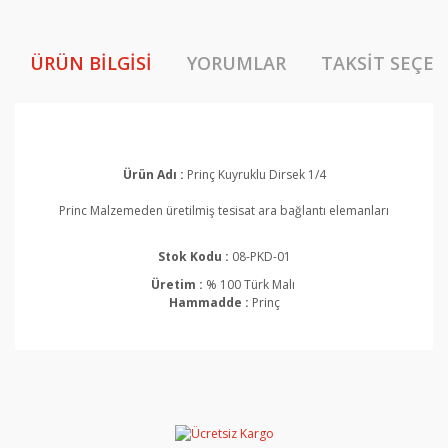
ÜRÜN BILGISI
YORUMLAR
TAKSIT SEÇEN
Ürün Adı :
Prinç Kuyruklu Dirsek 1/4
Princ Malzemeden üretilmiş tesisat ara bağlantı elemanları
Stok Kodu :
08-PKD-01
Üretim :
% 100 Türk Malı
Hammadde :
Prinç
Bu ürünün fiyat bilgisi, resim, ürün açıklamalarında ve
diğer konularda yetersiz gördüğünüz noktaları öneri
Bu ürüne ilk yorumu siz yapın!
formunu kullanarak tarafımıza iletebilirsiniz.
Görüş ve önerileriniz için teşekkür ederiz.
Yorum Yaz