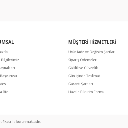
UMSAL
MÜŞTERİ HİZMETLERİ
mızda
Ürün İade ve Değişim Şartları
Gönder
m Bilgilerimiz
Sipariş Ödemeleri
Kaynakları
Gizlilik ve Güvenlik
k Başvurusu
Gün İçinde Teslimat
stesi
Garanti Şartları
a Biz
Havale Bildirim Formu
rtifikası ile korunmaktadır.