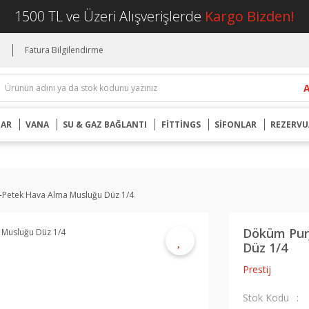
1500 TL ve Üzeri Alışverişlerde
Kargo Bizden!
i
Fatura Bilgilendirme
UAR
VANA
SU & GAZ BAĞLANTI
FİTTİNGS
SİFONLAR
REZERVU
-Petek Hava Alma Musluğu Düz 1/4
Döküm Pur
Düz 1/4
Prestij
Stok Kodu