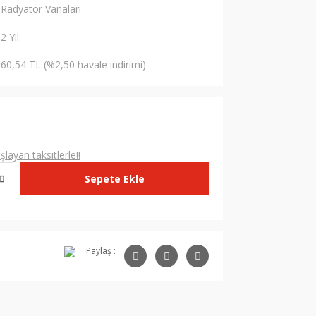
Radyatör Vanaları
2 Yıl
60,54 TL (%2,50 havale indirimi)
L
layan taksitlerle!!
Sepete Ekle
Paylaş :