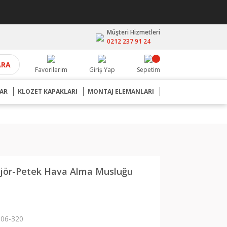
Müşteri Hizmetleri
0212 237 91 24
ARA
Favorilerim
Giriş Yap
Sepetim
AR
KLOZET KAPAKLARI
MONTAJ ELEMANLARI
jör-Petek Hava Alma Musluğu
06-320