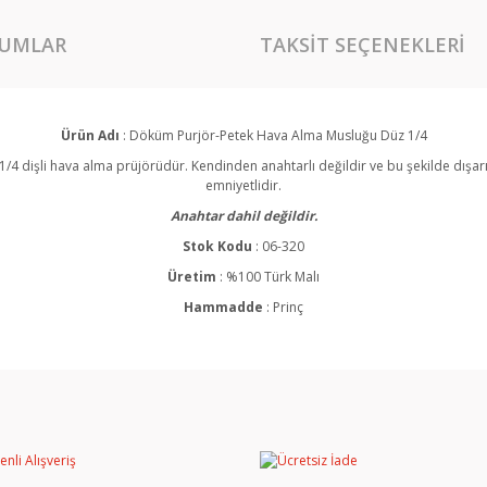
UMLAR
TAKSIT SEÇENEKLERI
Ürün Adı
: Döküm Purjör-Petek Hava Alma Musluğu Düz 1/4
 1/4 dişli hava alma prüjörüdür. Kendinden anahtarlı değildir ve bu şekilde dı
emniyetlidir.
Anahtar dahil değildir.
Stok Kodu
: 06-320
Üretim
: %100 Türk Malı
Hammadde
: Prinç
rında ve diğer konularda yetersiz gördüğünüz noktaları öneri formunu kullan
Bu ürüne ilk yorumu siz yapın!
miyor.
Yorum Yaz