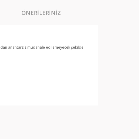
ÖNERILERINIZ
şarıdan anahtarsız müdahale edilemeyecek şekilde
arak tarafımıza iletebilirsiniz.