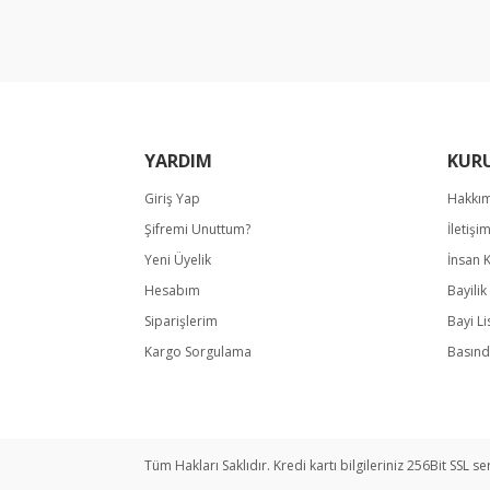
Ürün bilgilerinde hatalar bulunuyor.
Ürün fiyatı diğer sitelerden daha pahalı.
Bu ürüne benzer farklı alternatifler olmalı.
YARDIM
KUR
Giriş Yap
Hakkı
Şifremi Unuttum?
İletişi
Yeni Üyelik
İnsan 
Hesabım
Bayili
Siparişlerim
Bayi Li
Kargo Sorgulama
Basınd
Tüm Hakları Saklıdır. Kredi kartı bilgileriniz 256Bit SSL se