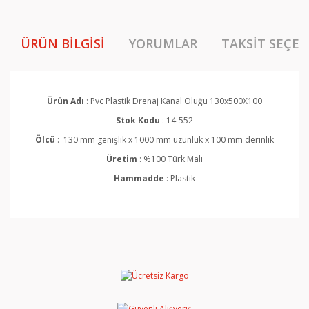
ÜRÜN BILGISI
YORUMLAR
TAKSIT SEÇEN
Ürün Adı
: Pvc Plastik Drenaj Kanal Oluğu 130x500X100
Stok Kodu
: 14-552
Ölcü
:
130 mm genişlik x 1000 mm uzunluk x 100 mm derinlik
Üretim
: %100 Türk Malı
Hammadde
: Plastik
Bu ürünün fiyat bilgisi, resim, ürün açıklamalarında ve
diğer konularda yetersiz gördüğünüz noktaları öneri
Bu ürüne ilk yorumu siz yapın!
formunu kullanarak tarafımıza iletebilirsiniz.
Görüş ve önerileriniz için teşekkür ederiz.
Yorum Yaz
Ürün resmi kalitesiz, bozuk veya görüntülenemiyor.