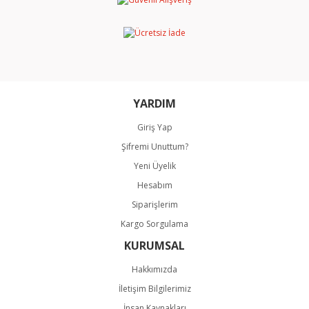
Ürün açıklamasında eksik bilgiler bulunuyor.
Ürün bilgilerinde hatalar bulunuyor.
Ürün fiyatı diğer sitelerden daha pahalı.
Bu ürüne benzer farklı alternatifler olmalı.
YARDIM
Giriş Yap
Şifremi Unuttum?
Gönder
Yeni Üyelik
Hesabım
Siparişlerim
Kargo Sorgulama
KURUMSAL
Hakkımızda
İletişim Bilgilerimiz
İnsan Kaynakları