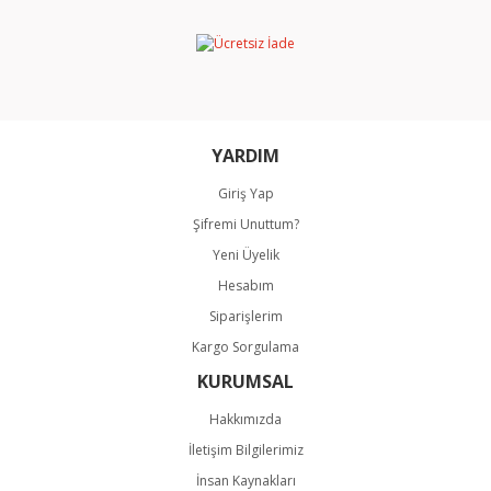
Ürün bilgilerinde hatalar bulunuyor.
Ürün fiyatı diğer sitelerden daha pahalı.
Bu ürüne benzer farklı alternatifler olmalı.
YARDIM
Giriş Yap
Şifremi Unuttum?
Gönder
Yeni Üyelik
Hesabım
Siparişlerim
Kargo Sorgulama
KURUMSAL
Hakkımızda
İletişim Bilgilerimiz
İnsan Kaynakları