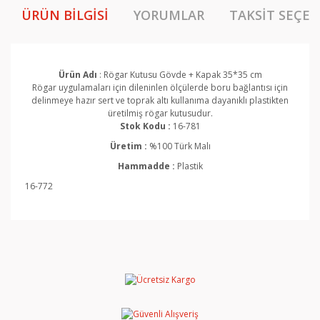
ÜRÜN BILGISI
YORUMLAR
TAKSIT SEÇEN
Ürün Adı
: Rögar Kutusu Gövde + Kapak 35*35 cm
Rögar uygulamaları için dileninlen ölçülerde boru bağlantısı için
delinmeye hazır sert ve toprak altı kullanıma dayanıklı plastikten
üretilmiş rögar kutusudur.
Stok Kodu :
16-781
Üretim :
%100 Türk Malı
Hammadde :
Plastik
16-772
Bu ürünün fiyat bilgisi, resim, ürün açıklamalarında ve
diğer konularda yetersiz gördüğünüz noktaları öneri
Bu ürüne ilk yorumu siz yapın!
formunu kullanarak tarafımıza iletebilirsiniz.
Görüş ve önerileriniz için teşekkür ederiz.
Yorum Yaz
Ürün resmi kalitesiz, bozuk veya görüntülenemiyor.
Ürün açıklamasında eksik bilgiler bulunuyor.