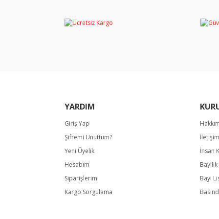
Ürün resmi kalitesiz, bozuk veya görüntülene
Ürün açıklamasında eksik bilgiler bulunuyor.
Ürün bilgilerinde hatalar bulunuyor.
Ürün fiyatı diğer sitelerden daha pahalı.
Bu ürüne benzer farklı alternatifler olmalı.
YARDIM
KUR
Giriş Yap
Hakkı
Şifremi Unuttum?
İletişi
Yeni Üyelik
İnsan 
Hesabım
Bayili
Siparişlerim
Bayi Li
Kargo Sorgulama
Basınd