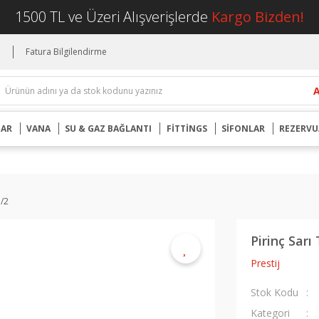
1500 TL ve Üzeri Alışverişlerde
Kargo Bizden!
i
Fatura Bilgilendirme
UAR
VANA
SU & GAZ BAĞLANTI
FİTTİNGS
SİFONLAR
REZERVU
1/2
Pirinç Sarı
Prestij
Stok Kodu
Kategori