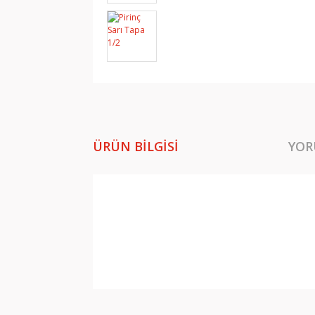
ÜRÜN BILGISI
YOR
Bu ürünün fiyat bilgisi, resim, ürün açıklamala
Görüş ve önerileriniz için teşekkür ederiz.