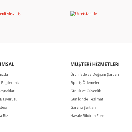
miyor.
Yorum Yaz
UMSAL
MÜŞTERİ HİZMETLERİ
mızda
Ürün İade ve Değişim Şartları
Gönder
m Bilgilerimiz
Sipariş Ödemeleri
Kaynakları
Gizlilik ve Güvenlik
k Başvurusu
Gün İçinde Teslimat
stesi
Garanti Şartları
a Biz
Havale Bildirim Formu