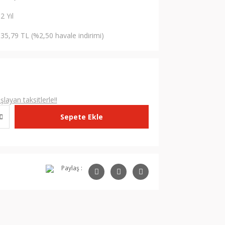
2 Yıl
35,79 TL (%2,50 havale indirimi)
L
layan taksitlerle!!
Sepete Ekle
Paylaş :