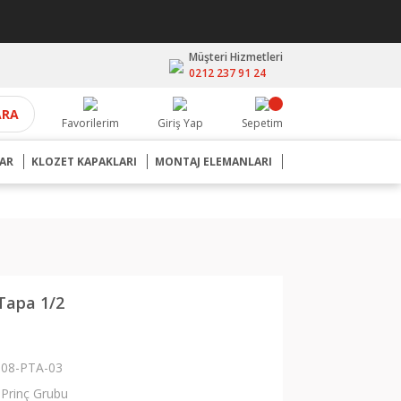
Müşteri Hizmetleri
0212 237 91 24
ARA
Favorilerim
Giriş Yap
Sepetim
AR
KLOZET KAPAKLARI
MONTAJ ELEMANLARI
 Tapa 1/2
08-PTA-03
Prinç Grubu