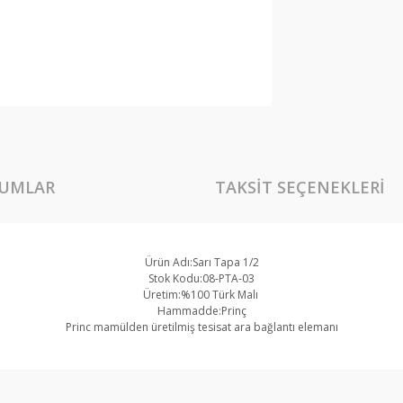
UMLAR
TAKSIT SEÇENEKLERI
Ürün Adı:Sarı Tapa 1/2
Stok Kodu:08-PTA-03
Üretim:%100 Türk Malı
Hammadde:Prinç
Princ mamülden üretilmiş tesisat ara bağlantı elemanı
rında ve diğer konularda yetersiz gördüğünüz noktaları öneri formunu kullan
Bu ürüne ilk yorumu siz yapın!