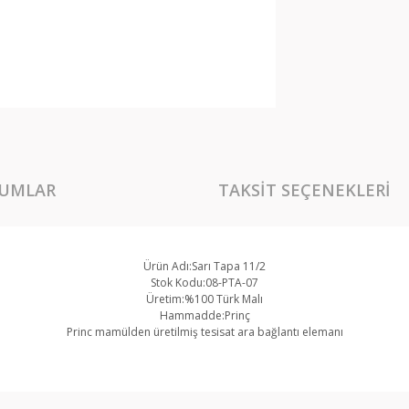
UMLAR
TAKSIT SEÇENEKLERI
Ürün Adı:Sarı Tapa 11/2
Stok Kodu:08-PTA-07
Üretim:%100 Türk Malı
Hammadde:Prinç
Princ mamülden üretilmiş tesisat ara bağlantı elemanı
rında ve diğer konularda yetersiz gördüğünüz noktaları öneri formunu kullan