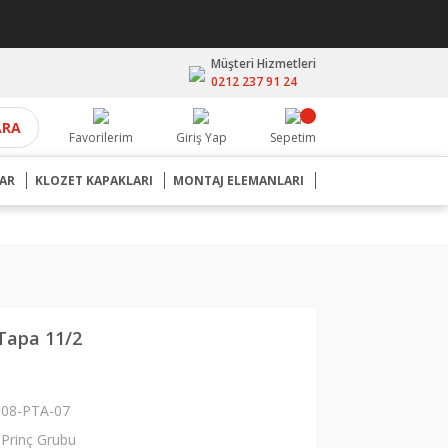
Müşteri Hizmetleri
0212 237 91 24
ARA
Favorilerim
Giriş Yap
Sepetim
AR
KLOZET KAPAKLARI
MONTAJ ELEMANLARI
 Tapa 11/2
08-PTA-07
Prinç Grubu