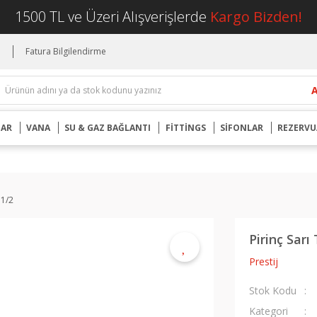
1500 TL ve Üzeri Alışverişlerde
Kargo Bizden!
i
Fatura Bilgilendirme
UAR
VANA
SU & GAZ BAĞLANTI
FİTTİNGS
SİFONLAR
REZERVU
11/2
Pirinç Sarı
Prestij
Stok Kodu
Kategori