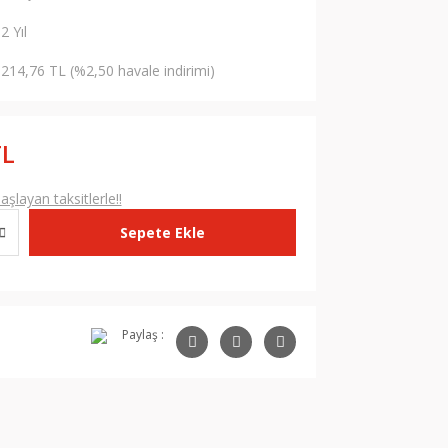
2 Yıl
214,76 TL (%2,50 havale indirimi)
TL
şlayan taksitlerle!!
Sepete Ekle
Paylaş :