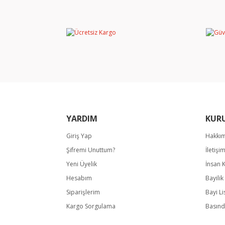
Görüş ve önerileriniz için teşekkür ederiz.
Ürün resmi kalitesiz, bozuk veya görüntülene
Ürün açıklamasında eksik bilgiler bulunuyor.
Ürün bilgilerinde hatalar bulunuyor.
Ürün fiyatı diğer sitelerden daha pahalı.
Bu ürüne benzer farklı alternatifler olmalı.
YARDIM
KUR
Giriş Yap
Hakkı
Şifremi Unuttum?
İletişi
Yeni Üyelik
İnsan 
Hesabım
Bayili
Siparişlerim
Bayi Li
Kargo Sorgulama
Basınd