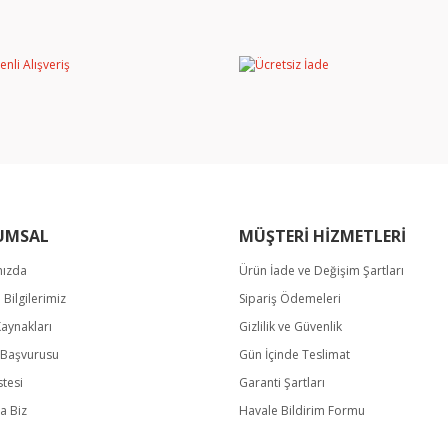
Bu ürüne ilk yorumu siz yapın!
miyor.
Yorum Yaz
UMSAL
MÜŞTERİ HİZMETLERİ
mızda
Ürün İade ve Değişim Şartları
Gönder
m Bilgilerimiz
Sipariş Ödemeleri
Kaynakları
Gizlilik ve Güvenlik
k Başvurusu
Gün İçinde Teslimat
stesi
Garanti Şartları
a Biz
Havale Bildirim Formu