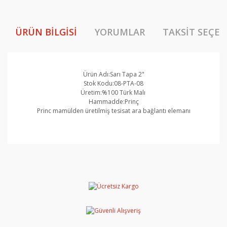
ÜRÜN BILGISI
YORUMLAR
TAKSIT SEÇEN
Ürün Adı:Sarı Tapa 2"
Stok Kodu:08-PTA-08
Üretim:%100 Türk Malı
Hammadde:Prinç
Princ mamülden üretilmiş tesisat ara bağlantı elemanı
Bu ürünün fiyat bilgisi, resim, ürün açıklamalarında ve
diğer konularda yetersiz gördüğünüz noktaları öneri
Bu ürüne ilk yorumu siz yapın!
formunu kullanarak tarafımıza iletebilirsiniz.
Görüş ve önerileriniz için teşekkür ederiz.
Yorum Yaz
Ürün resmi kalitesiz, bozuk veya görüntülenemiyor.
Ürün açıklamasında eksik bilgiler bulunuyor.