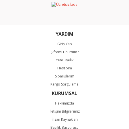
Ürün bilgilerinde hatalar bulunuyor.
Ürün fiyatı diğer sitelerden daha pahalı.
Bu ürüne benzer farklı alternatifler olmalı.
YARDIM
Giriş Yap
Şifremi Unuttum?
Gönder
Yeni Üyelik
Hesabım
Siparişlerim
Kargo Sorgulama
KURUMSAL
Hakkımızda
İletişim Bilgilerimiz
İnsan Kaynakları
Bayilik Başvurusu