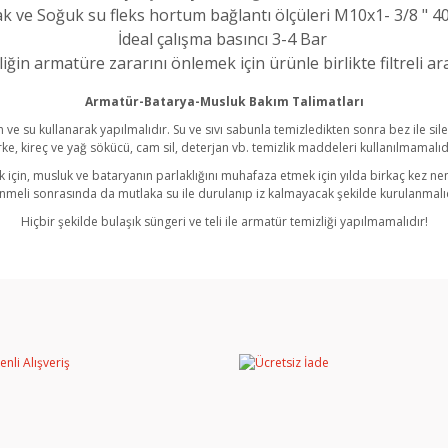
ak ve Soğuk su fleks hortum bağlantı ölçüleri M10x1- 3/8 " 4
İdeal çalışma basıncı 3-4 Bar
liğin armatüre zararını önlemek için ürünle birlikte filtreli 
Armatür-Batarya-Musluk Bakım Talimatları
 ve su kullanarak yapılmalıdır. Su ve sıvı sabunla temizledikten sonra bez ile si
rke, kireç ve yağ sökücü, cam sil, deterjan vb. temizlik maddeleri kullanılmamalıd
için, musluk ve bataryanın parlaklığını muhafaza etmek için yılda birkaç kez nem
linmeli sonrasında da mutlaka su ile durulanıp iz kalmayacak şekilde kurulanmalıd
Hiçbir şekilde bulaşık süngeri ve teli ile armatür temizliği yapılmamalıdır!
rında ve diğer konularda yetersiz gördüğünüz noktaları öneri formunu kullan
Bu ürüne ilk yorumu siz yapın!
miyor.
Yorum Yaz