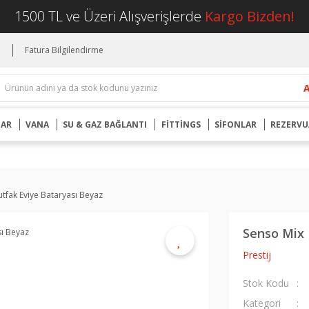
1500 TL ve Üzeri Alışverişlerde
Kargo Bizden!
i
Fatura Bilgilendirme
UAR
VANA
SU & GAZ BAĞLANTI
FİTTİNGS
SİFONLAR
REZERVU
tfak Eviye Bataryası Beyaz
Senso Mix 
Prestij
Stok Kodu
Kategori