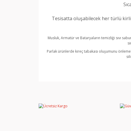
Sıc
Tesisatta oluşabilecek her türlü kirli
Musluk, Armatür ve Bataryaların temizliği sıvı sabun
si
Parlak ürünlerde kireç tabakası oluşumunu önlemek 
si
Bu ürünün fiyat bilgisi, resim, ürün açıklamala
Görüş ve önerileriniz için teşekkür ederiz.
Ürün resmi kalitesiz, bozuk veya görüntülene
Ürün açıklamasında eksik bilgiler bulunuyor.
Ürün bilgilerinde hatalar bulunuyor.
Ürün fiyatı diğer sitelerden daha pahalı.