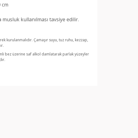
0 cm
ara musluk kullanılması tavsiye edilir.
lerek kurulanmalıdır. Çamaşır suyu, tuz ruhu, kezzap,
ır.
li bez üzerine saf alkol damlatarak parlak yüzeyler
ır.
arak tarafımıza iletebilirsiniz.