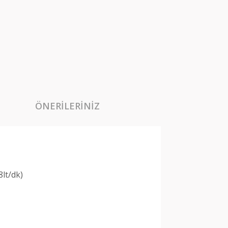
ÖNERILERINIZ
8lt/dk)