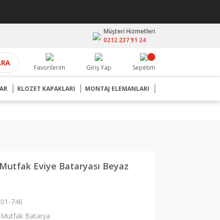
Müşteri Hizmetleri
0212 237 91 24
ARA
Favorilerim
Giriş Yap
Sepetim
AR
KLOZET KAPAKLARI
MONTAJ ELEMANLARI
Mutfak Eviye Bataryası Beyaz
01-746
Mutfak Batarya