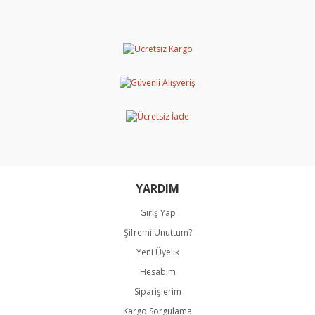
diğer konularda yetersiz gördüğünüz noktaları öneri
Bu ürüne ilk yorumu siz yapın!
formunu kullanarak tarafımıza iletebilirsiniz.
Görüş ve önerileriniz için teşekkür ederiz.
Yorum Yaz
Ürün resmi kalitesiz, bozuk veya görüntülenemiyor.
Ürün açıklamasında eksik bilgiler bulunuyor.
Ürün bilgilerinde hatalar bulunuyor.
Ürün fiyatı diğer sitelerden daha pahalı.
Bu ürüne benzer farklı alternatifler olmalı.
YARDIM
Giriş Yap
Şifremi Unuttum?
Gönder
Yeni Üyelik
Hesabım
Siparişlerim
Kargo Sorgulama