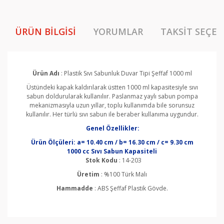
ÜRÜN BILGISI
YORUMLAR
TAKSIT SEÇEN
Ürün Adı
: Plastik Sıvı Sabunluk Duvar Tipi Şeffaf 1000 ml
Üstündeki kapak kaldırılarak üstten 1000 ml kapasitesiyle sıvı
sabun doldurularak kullanılıır. Paslanmaz yaylı sabun pompa
mekanizmasıyla uzun yıllar, toplu kullanımda bile sorunsuz
kullanılır. Her türlü sıvı sabun ile beraber kullanıma uygundur.
Genel Özellikler:
Ürün Ölçüleri: a= 10.40 cm / b= 16.30 cm / c= 9.30 cm
1000 cc Sıvı Sabun Kapasiteli
Stok Kodu
: 14-203
Üretim
: %100 Türk Malı
Hammadde
: ABS Şeffaf Plastik Gövde.
Bu ürünün fiyat bilgisi, resim, ürün açıklamalarında ve