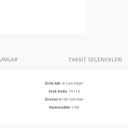
UMLAR
TAKSIT SEÇENEKLERI
Ürün Adı
: St Cam Etejer
Stok Kodu
: 14-114
Üretim
:%100 Türk Malı
Hammadde
: CAM
rında ve diğer konularda yetersiz gördüğünüz noktaları öneri formunu kullan