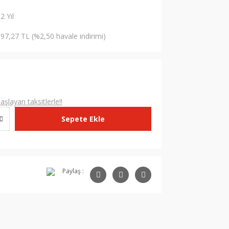
2 Yıl
97,27 TL (%2,50 havale indirimi)
L
şlayan taksitlerle!!
Sepete Ekle
Paylaş :