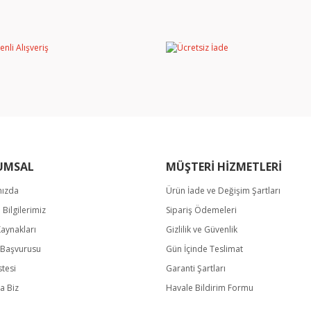
Bu ürüne ilk yorumu siz yapın!
miyor.
Yorum Yaz
UMSAL
MÜŞTERİ HİZMETLERİ
mızda
Ürün İade ve Değişim Şartları
Gönder
m Bilgilerimiz
Sipariş Ödemeleri
Kaynakları
Gizlilik ve Güvenlik
k Başvurusu
Gün İçinde Teslimat
stesi
Garanti Şartları
a Biz
Havale Bildirim Formu