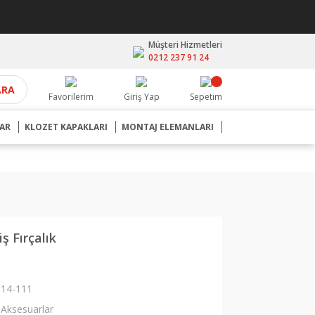
Müşteri Hizmetleri
0212 237 91 24
ARA
Favorilerim
Giriş Yap
Sepetim
AR
KLOZET KAPAKLARI
MONTAJ ELEMANLARI
iş Fırçalık
14-111
Aksesuarlar