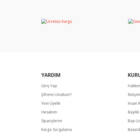
Görüş ve önerileriniz için teşekkür ederiz.
Ürün resmi kalitesiz, bozuk veya görüntülene
Ürün açıklamasında eksik bilgiler bulunuyor.
Ürün bilgilerinde hatalar bulunuyor.
Ürün fiyatı diğer sitelerden daha pahalı.
Bu ürüne benzer farklı alternatifler olmalı.
YARDIM
KUR
Giriş Yap
Hakkı
Şifremi Unuttum?
İletişi
Yeni Üyelik
İnsan 
Hesabım
Bayili
Siparişlerim
Bayi Li
Kargo Sorgulama
Basınd