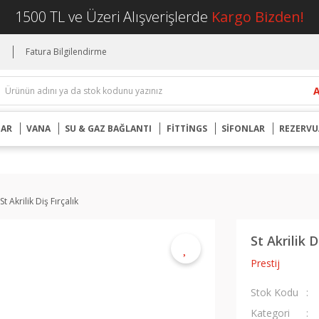
1500 TL ve Üzeri Alışverişlerde
Kargo Bizden!
i
Fatura Bilgilendirme
UAR
VANA
SU & GAZ BAĞLANTI
FİTTİNGS
SİFONLAR
REZERVU
St Akrilik Diş Fırçalık
St Akrilik D
Prestij
Stok Kodu
Kategori