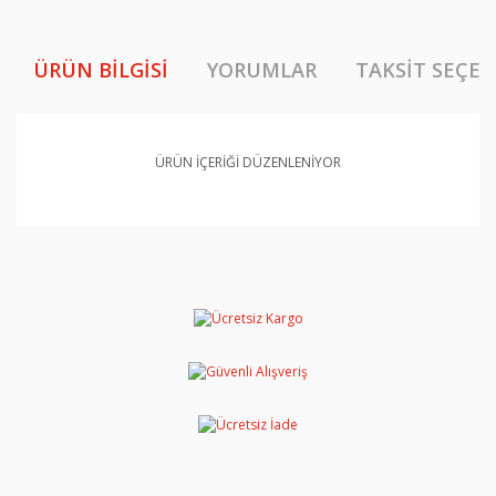
ÜRÜN BILGISI
YORUMLAR
TAKSIT SEÇEN
ÜRÜN İÇERİĞİ DÜZENLENİYOR
Bu ürünün fiyat bilgisi, resim, ürün açıklamalarında ve
diğer konularda yetersiz gördüğünüz noktaları öneri
Bu ürüne ilk yorumu siz yapın!
formunu kullanarak tarafımıza iletebilirsiniz.
Görüş ve önerileriniz için teşekkür ederiz.
Yorum Yaz
Ürün resmi kalitesiz, bozuk veya görüntülenemiyor.
Ürün açıklamasında eksik bilgiler bulunuyor.
Ürün bilgilerinde hatalar bulunuyor.
Ürün fiyatı diğer sitelerden daha pahalı.
Bu ürüne benzer farklı alternatifler olmalı.