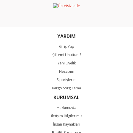
Ürün bilgilerinde hatalar bulunuyor.
Ürün fiyatı diğer sitelerden daha pahalı.
Bu ürüne benzer farklı alternatifler olmalı.
YARDIM
Giriş Yap
Şifremi Unuttum?
Gönder
Yeni Üyelik
Hesabım
Siparişlerim
Kargo Sorgulama
KURUMSAL
Hakkımızda
İletişim Bilgilerimiz
İnsan Kaynakları
Bayilik Başvurusu