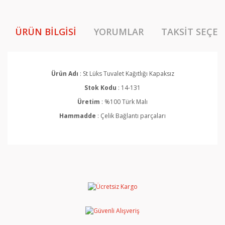
ÜRÜN BILGISI
YORUMLAR
TAKSIT SEÇEN
Ürün Adı
: St Lüks
Tuvalet Kağıtlığı
Kapaksız
Stok Kodu
: 14-131
Üretim
: %100 Türk Malı
Hammadde
:
Çelik Bağlantı parçaları
Bu ürünün fiyat bilgisi, resim, ürün açıklamalarında ve
diğer konularda yetersiz gördüğünüz noktaları öneri
Bu ürüne ilk yorumu siz yapın!
formunu kullanarak tarafımıza iletebilirsiniz.
Görüş ve önerileriniz için teşekkür ederiz.
Yorum Yaz
Ürün resmi kalitesiz, bozuk veya görüntülenemiyor.
Ürün açıklamasında eksik bilgiler bulunuyor.