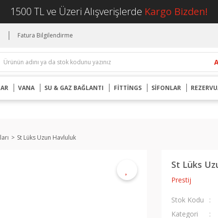
1500 TL ve Üzeri Alışverişlerde
Kargo Bizden!
i
Fatura Bilgilendirme
UAR
VANA
SU & GAZ BAĞLANTI
FİTTİNGS
SİFONLAR
REZERVU
ları
St Lüks Uzun Havluluk
St Lüks Uz
Prestij
Stok Kodu
Kategori