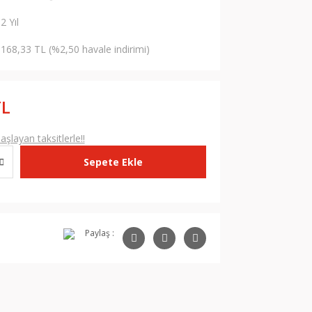
2 Yıl
168,33 TL (%2,50 havale indirimi)
TL
şlayan taksitlerle!!
Sepete Ekle
Paylaş :