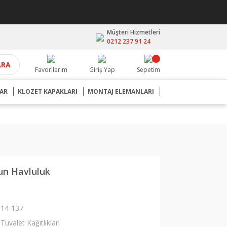
Müşteri Hizmetleri
0212 237 91 24
ARA
Favorilerim
Giriş Yap
Sepetim
AR
KLOZET KAPAKLARI
MONTAJ ELEMANLARI
un Havluluk
14-137
Tuvalet Kağıtlıkları