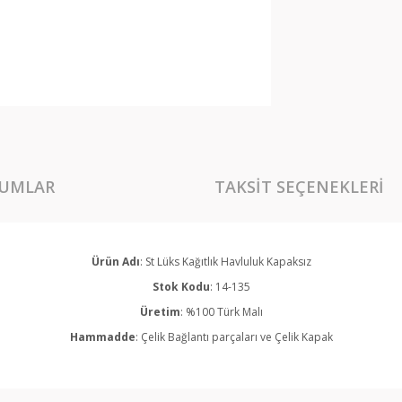
UMLAR
TAKSIT SEÇENEKLERI
Ürün Adı
: St Lüks Kağıtlık Havluluk Kapaksız
Stok Kodu
: 14-135
Üretim
: %100 Türk Malı
Hammadde
:
Çelik Bağlantı parçaları ve Çelik Kapak
rında ve diğer konularda yetersiz gördüğünüz noktaları öneri formunu kullan