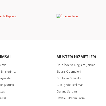
Bu ürüne ilk yorumu siz yapın!
miyor.
Yorum Yaz
UMSAL
MÜŞTERİ HİZMETLERİ
mızda
Ürün İade ve Değişim Şartları
Gönder
m Bilgilerimiz
Sipariş Ödemeleri
Kaynakları
Gizlilik ve Güvenlik
k Başvurusu
Gün İçinde Teslimat
stesi
Garanti Şartları
a Biz
Havale Bildirim Formu