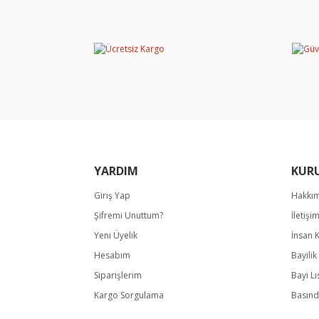
Görüş ve önerileriniz için teşekkür ederiz.
Ürün resmi kalitesiz, bozuk veya görüntülene
Ürün açıklamasında eksik bilgiler bulunuyor.
Ürün bilgilerinde hatalar bulunuyor.
Ürün fiyatı diğer sitelerden daha pahalı.
Bu ürüne benzer farklı alternatifler olmalı.
YARDIM
KUR
Giriş Yap
Hakkı
Şifremi Unuttum?
İletişi
Yeni Üyelik
İnsan 
Hesabım
Bayili
Siparişlerim
Bayi Li
Kargo Sorgulama
Basınd