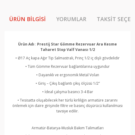
ÜRÜN BILGISI
YORUMLAR
TAKSIT SEÇEN
Ürün Adı
:
Prestij Star Gömme Rezervuar Ara Kesme
Taharet Stop Valf Vanası 1/2
• Ø17 Aç kapa Ağır Tip Salmastralı, Prinç 1/2 iç dişli gövdelidir
• Tüm Gömme Rezervuar bağlantılarına uygundur
• Dayanıklı ve ergonomik Metal Volan
• Giriş – Çıkış bağlantı çıkış ölçüsü 1/2”
• İdeal çalışma basıncı 3-4 Bar
• Tesisatta oluşabilecek her türlü kirliliğin armatüre zararını
önlemek için daire girişinde filtre ve basınç düşürücü kullanılması
tavsiye edilir.
Armatür-Batarya-Musluk Bakım Talimatları