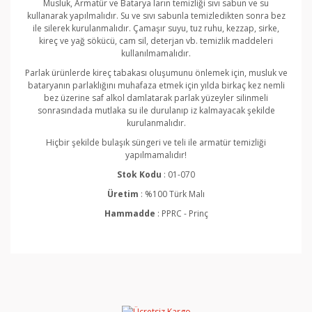
Musluk, Armatür ve Batarya ların temizliği sıvı sabun ve su
kullanarak yapılmalıdır. Su ve sıvı sabunla temizledikten sonra bez
ile silerek kurulanmalıdır. Çamaşır suyu, tuz ruhu, kezzap, sirke,
kireç ve yağ sökücü, cam sil, deterjan vb. temizlik maddeleri
kullanılmamalıdır.
Parlak ürünlerde kireç tabakası oluşumunu önlemek için, musluk ve
bataryanın parlaklığını muhafaza etmek için yılda birkaç kez nemli
bez üzerine saf alkol damlatarak parlak yüzeyler silinmeli
sonrasındada mutlaka su ile durulanıp iz kalmayacak şekilde
kurulanmalıdır.
Hiçbir şekilde bulaşık süngeri ve teli ile armatür temizliği
yapılmamalıdır!
Stok Kodu
: 01-070
Üretim
: %100 Türk Malı
Hammadde
: PPRC - Prinç
Bu ürünün fiyat bilgisi, resim, ürün açıklamalarında ve
diğer konularda yetersiz gördüğünüz noktaları öneri
Bu ürüne ilk yorumu siz yapın!
formunu kullanarak tarafımıza iletebilirsiniz.
Görüş ve önerileriniz için teşekkür ederiz.