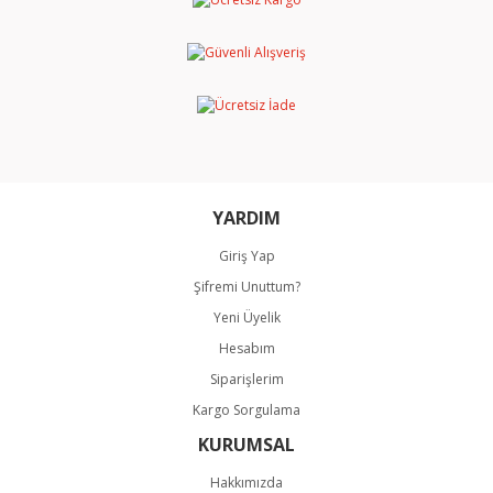
Yorum Yaz
Ürün resmi kalitesiz, bozuk veya görüntülenemiyor.
Ürün açıklamasında eksik bilgiler bulunuyor.
Ürün bilgilerinde hatalar bulunuyor.
Ürün fiyatı diğer sitelerden daha pahalı.
Bu ürüne benzer farklı alternatifler olmalı.
YARDIM
Giriş Yap
Şifremi Unuttum?
Gönder
Yeni Üyelik
Hesabım
Siparişlerim
Kargo Sorgulama
KURUMSAL
Hakkımızda