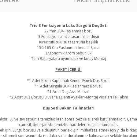
Trio 3 Fonksiyonlu Lüks Sürgülü Duş Seti
22 mm 304 Paslanmaz boru
3 Fonksiyonlu ince tasarımlı el duşu
Kireç tutuculu su tasarruflu başlıklı
150-165 Cm Paslanmaz kenetli Spiral
Ergonomik Krom Sabunluk
Tüm Bataryalara uyumluluk ve kolay Montaj
PAKET İÇERİĞİ
*1 Adet Krom Kaplamalı Kenetli Esnek Duş Sprali
*1 Adet Sürgülü 304 Paslanmaz Borusu
*1 Adet Duş Askı Mafsalı
*2 Adet Duş Borusu Duvar Bağlantı Ayakları-Montaj Vidaları İle Takım
Duş Seti Bakım Talimatları
lıdır. Su ve sıvı sabunla temizledikten sonra bez ile silerek kurulanmalıdır. Çama
cam sil, deterjan vb. temizlik maddeleri kullanılmamalıdır.
 için, Sürgü borusu ve elduşunun parlaklığını muhafaza etmek için yılda birkaç
r silinmeli sonrasındada mutlaka su ile durulanıp iz kalmayacak şekilde kurulan