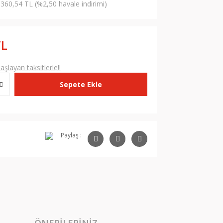
360,54 TL (%2,50 havale indirimi)
TL
şlayan taksitlerle!!
Sepete Ekle
Paylaş :
ÖNERILERINIZ