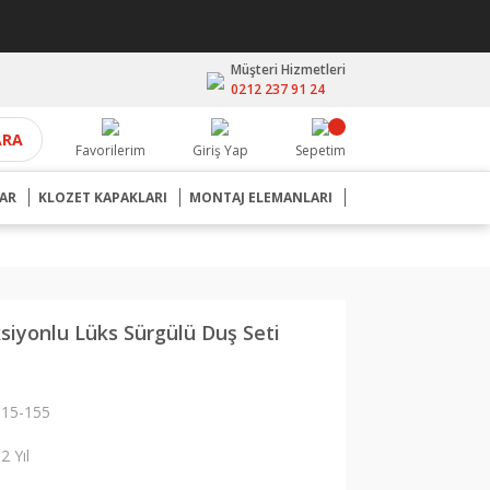
Müşteri Hizmetleri
0212 237 91 24
ARA
Favorilerim
Giriş Yap
Sepetim
AR
KLOZET KAPAKLARI
MONTAJ ELEMANLARI
ksiyonlu Lüks Sürgülü Duş Seti
15-155
2 Yıl