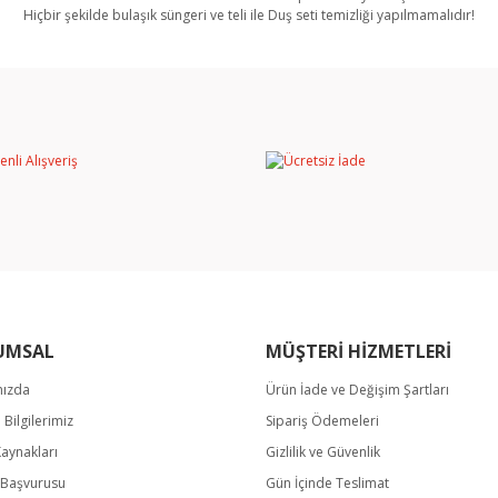
Hiçbir şekilde bulaşık süngeri ve teli ile Duş seti temizliği yapılmamalıdır!
rında ve diğer konularda yetersiz gördüğünüz noktaları öneri formunu kullan
Bu ürüne ilk yorumu siz yapın!
miyor.
Yorum Yaz
UMSAL
MÜŞTERİ HİZMETLERİ
mızda
Ürün İade ve Değişim Şartları
Gönder
m Bilgilerimiz
Sipariş Ödemeleri
Kaynakları
Gizlilik ve Güvenlik
k Başvurusu
Gün İçinde Teslimat