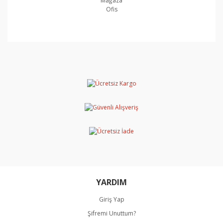
Mağaza
Ofis
Bu ürünün fiyat bilgisi, resim, ürün açıklamalarında ve
diğer konularda yetersiz gördüğünüz noktaları öneri
Bu ürüne ilk yorumu siz yapın!
formunu kullanarak tarafımıza iletebilirsiniz.
Görüş ve önerileriniz için teşekkür ederiz.
Yorum Yaz
Ürün resmi kalitesiz, bozuk veya görüntülenemiyor.
Ürün açıklamasında eksik bilgiler bulunuyor.
Ürün bilgilerinde hatalar bulunuyor.
Ürün fiyatı diğer sitelerden daha pahalı.
Bu ürüne benzer farklı alternatifler olmalı.
YARDIM
Giriş Yap
Şifremi Unuttum?
Gönder