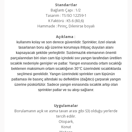
Standartlar
Bağlantı Çapı :
1/2
Tasarım :
TS ISO 12259-1
K Faktörü :
K5.6 (80,6)
Hammade :
Pirinç, Dilenirse boyalı
Açıklama :
kullanımı kolay ve son derece güvenlidir. Sprinkler, özel olarak
tasarlanan boru ağı üzerine korumaya ihtiyaç duyulan alanı
kapsayacak şekilde yerleştirilir. Sızdırmazlık elemanının önemli
parçalarından biri olan cam tüp içindeki sıvı yangın tarafından üretilen
sıcaklık nedeniyle genişler ve patlar. Yangın esnasında ortam sıcaklığı
beklenen maksimum ortam sıcaklığının 30°C üzerindeki sıcaklıklarda
seçilmesi gereklidir. Yangın üzerindeki sprinkler cam tüpünün
patlaması ile basınç altındaki su deflektöre (dağıtıcı) çarparak yangın
üzerine püskürtülür. Sadece yangın esnasında sıcaklık artışı olan
sprinkler patlar ve su akışı sağlanır.
Uygulamalar
Borulamanın açık ve asma tavan arası gibi S3) olduğu yerlerde
tercih edilir.
Otopark,
Konut