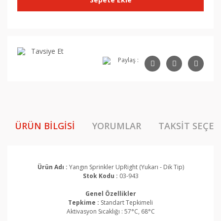
Tavsiye Et
Paylaş :
ÜRÜN BILGISI
YORUMLAR
TAKSIT SEÇEN
Ürün Adı :
Yangın Sprinkler UpRight (Yukarı - Dik Tip)
Stok Kodu :
03-943
Genel Özellikler
Tepkime :
Standart Tepkimeli
Aktivasyon Sıcaklığı :
57°C, 68°C