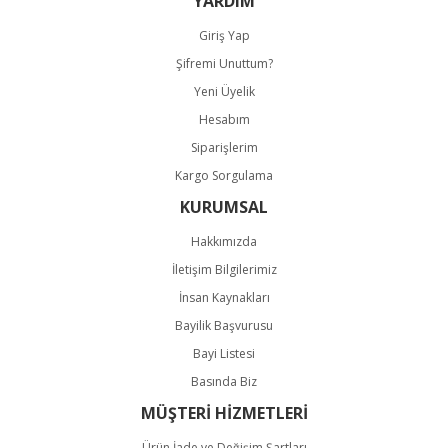
YARDIM
Giriş Yap
Şifremi Unuttum?
Yeni Üyelik
Hesabım
Siparişlerim
Kargo Sorgulama
KURUMSAL
Hakkımızda
İletişim Bilgilerimiz
İnsan Kaynakları
Bayilik Başvurusu
Bayi Listesi
Basında Biz
MÜŞTERİ HİZMETLERİ
Ürün İade ve Değişim Şartları