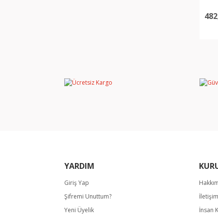
482
YARDIM
KUR
Giriş Yap
Hakkı
Şifremi Unuttum?
İletişi
Yeni Üyelik
İnsan 