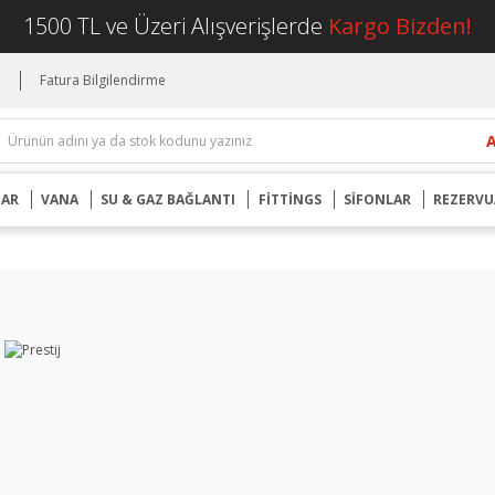
1500 TL ve Üzeri Alışverişlerde
Kargo Bizden!
i
Fatura Bilgilendirme
UAR
VANA
SU & GAZ BAĞLANTI
FİTTİNGS
SİFONLAR
REZERVU